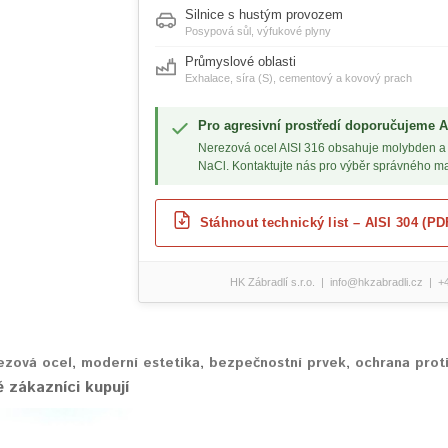
Silnice s hustým provozem
Posypová sůl, výfukové plyny
Průmyslové oblasti
Exhalace, síra (S), cementový a kovový prach
Pro agresivní prostředí doporučujeme AI
Nerezová ocel AISI 316 obsahuje molybden a j
NaCl. Kontaktujte nás pro výběr správného ma
Stáhnout technický list – AISI 304 (PD
HK Zábradlí s.r.o. | info@hkzabradli.cz | 
ezová ocel
,
moderní estetika
,
bezpečnostní prvek
,
ochrana proti
 zákazníci kupují