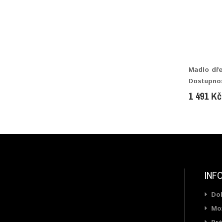
Madlo dř
Dostupno
1 491 Kč
INF
Do
Mož