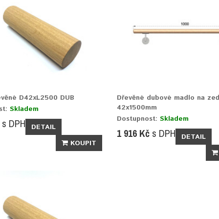
evěné D42xL2500 DUB
Dřevěné dubové madlo na ze
42x1500mm
st:
Skladem
Dostupnost:
Skladem
s DPH
DETAIL
1 916 Kč
s DPH
DETAIL
KOUPIT