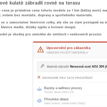
ové kulaté zábradlí rovné na terasu
cena je průměrná cena tohoto modelu za 1 bm (běžný metr) mate
, ovšem bez montáže, dopravy a spotřebního materiálu.
se o samostatné 1metrové celky, ale vše se staví postupně na m
 hlavice madla, držáky výplní a kotvení sloupů.
del je vhodný pro umístění do vnitřních i venkovních prostor.
Upozornění pro zákazníka
OMEZENÍ POUŽITÍ MATERIÁLU
Nerezová ocel AISI 304 (
Materiál zábradlí:
NEVHODNÉ PRO TATO PROSTŘEDÍ
Bazény a wellness provozy
Vysoký obsah chloru (Cl)
Přímořské oblasti
Slaný vzduch, chlorid sodný (NaCl)