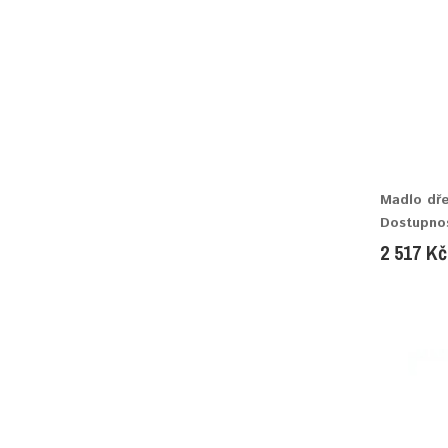
Madlo dř
Dostupno
2 517 Kč