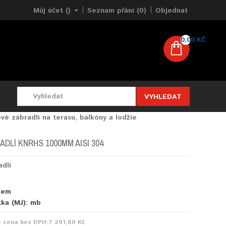
Můj účet ()
Seznam přání (0)
Objednat
0,00 KČ
VYHLEDAT
vé zábradlí na terasu, balkóny a lodžie
DLÍ KNRHS 1000MM AISI 304
adlí
dem
tka (MJ):
mb
e cena bez DPH:
7 291,80 Kč