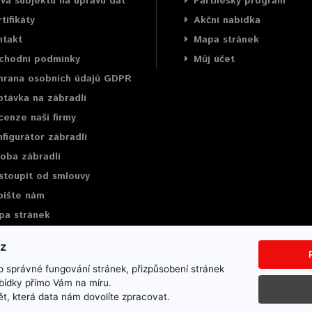
va subjektu na úpravu dat
Partneský program
tifikáty
Akční nabídka
ntakt
Mapa stránek
chodní podmínky
Můj účet
hrana osobních údajů GDPR
távka na zábradlí
enze naší firmy
figurátor zábradlí
oba zábradlí
stoupit od smlouvy
pište nám
pa stránek
 správné fungování stránek, přizpůsobení stránek
bídky přímo Vám na míru.
ce
Mapa stránek
Napište nám
t, která data nám dovolíte zpracovat.