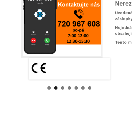
Nerez
Uvedená 
záslepky
Nejedná 
obsahují
Tento mo