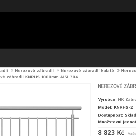
adlí
Nerezové zábradlí
Nerezové zábradlí kulaté
Nerezo
vé zábradlí KNRHS 1000mm AISI 304
NEREZOVÉ ZÁBRA
Výrobce:
HK Zábr
Model: KNRHS-2
Dostupnost: Skla
Množstevní jedno
8 823 Kč
Vaš