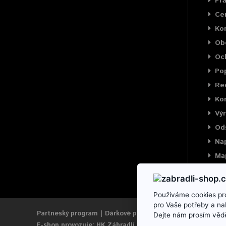
Prá
Cer
Ko
Ob
Oc
Pop
Rec
Kon
Výr
Od
Na
Ma
Používáme cookies pro
pro Vaše potřeby a na
Partneský program
Dárkové poukazy
Výrobci
Reklama
Dejte nám prosím vědě
E-shop provozuje: HK Zábradlí, s.r.o.