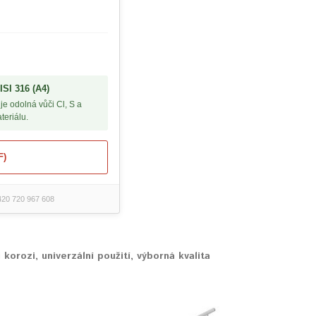
SI 316 (A4)
e odolná vůči Cl, S a
teriálu.
F)
+420 720 967 608
 korozi
,
univerzální použití
,
výborná kvalita