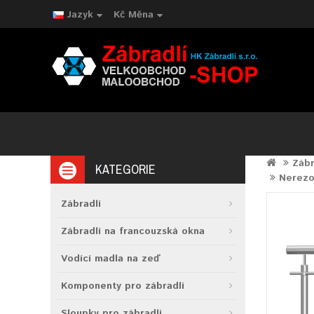
Jazyk
Kč
Měna
Zábr
KATEGORIE
Nerezo
Zábradlí
Zábradlí na francouzská okna
Vodící madla na zeď
Komponenty pro zábradlí
Sloupky pro zábradlí