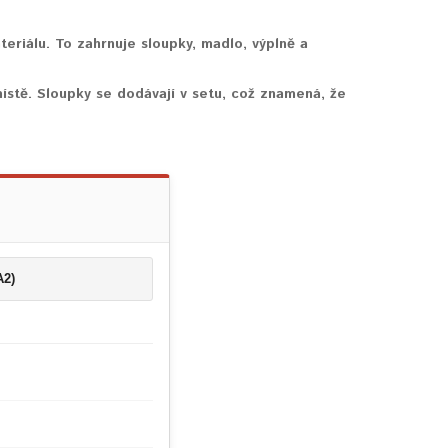
riálu. To zahrnuje sloupky, madlo, výplně a
ístě. Sloupky se dodávají v setu, což znamená, že
A2)