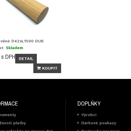
evěné D42xL1500 DUB
st:
Skladem
s DPH
DETAIL
KOUPIT
ORMACE
DOPLŇKY
kumenty
Výrobci
nosti platby
Dárkové poukazy