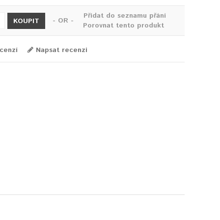
Přidat do seznamu přání
- OR -
KOUPIT
Porovnat tento produkt
cenzí
Napsat recenzi