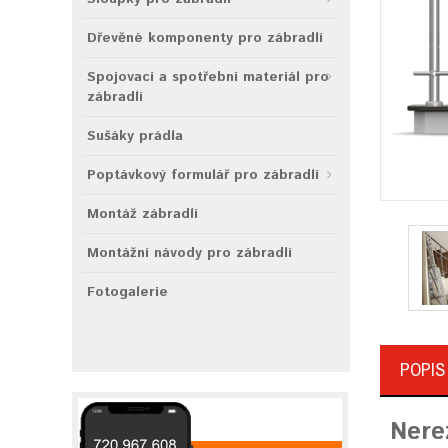
Dřevěné komponenty pro zábradlí
Spojovací a spotřební materiál pro
zábradlí
Sušáky prádla
Poptávkový formulář pro zábradlí
Montáž zábradlí
Montážní návody pro zábradlí
Fotogalerie
POPIS
Nere