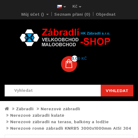
Kč
Můj účet ()
Seznam přání (0)
Objednat
0,00 KČ
VYHLEDAT
Zábradlí
Nerezové zábradlí
Nerezové zábradlí kulaté
Nerezové zábradlí na terasu, balkóny a lodžie
Nerezové rovné zábradlí KNRB5 3000x1000mm AISI 304