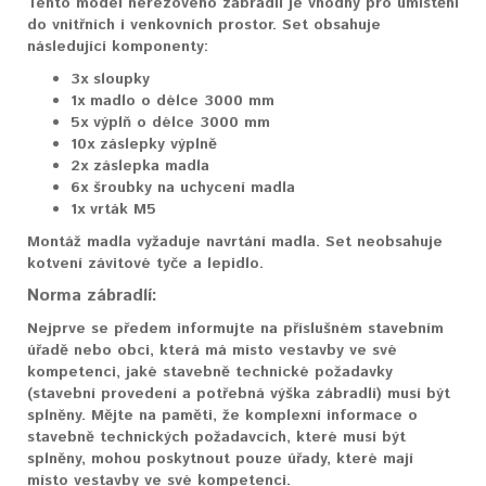
Tento model nerezového zábradlí je vhodný pro umístění
do vnitřních i venkovních prostor. Set obsahuje
následující komponenty:
3x sloupky
1x madlo o délce 3000 mm
5x výplň o délce 3000 mm
10x záslepky výplně
2x záslepka madla
6x šroubky na uchycení madla
1x vrták M5
Montáž madla vyžaduje navrtání madla. Set neobsahuje
kotvení závitové tyče a lepidlo.
Norma zábradlí:
Nejprve se předem informujte na příslušném stavebním
úřadě nebo obci, která má místo vestavby ve své
kompetenci, jaké stavebně technické požadavky
(stavební provedení a potřebná výška zábradlí) musí být
splněny. Mějte na paměti, že komplexní informace o
stavebně technických požadavcích, které musí být
splněny, mohou poskytnout pouze úřady, které mají
místo vestavby ve své kompetenci.