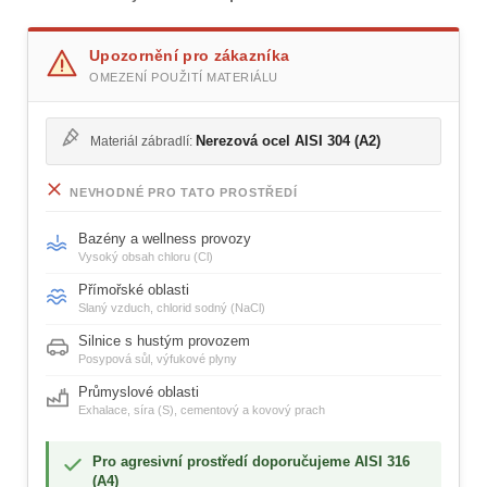
Upozornění pro zákazníka
OMEZENÍ POUŽITÍ MATERIÁLU
Nerezová ocel AISI 304 (A2)
Materiál zábradlí:
NEVHODNÉ PRO TATO PROSTŘEDÍ
Bazény a wellness provozy
Vysoký obsah chloru (Cl)
Přímořské oblasti
Slaný vzduch, chlorid sodný (NaCl)
Silnice s hustým provozem
Posypová sůl, výfukové plyny
Průmyslové oblasti
Exhalace, síra (S), cementový a kovový prach
Pro agresivní prostředí doporučujeme AISI 316
(A4)